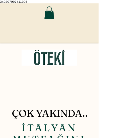
340207997411095
ÇOK YAKINDA..
İTALYAN