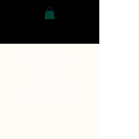
340207997411095
Öteki Coffee and
Food
İletişim
Tel:
0216 888 00 16
Kayışdağı mah. büyük barbaros
sokak 3A İstanbul/Ataşehir